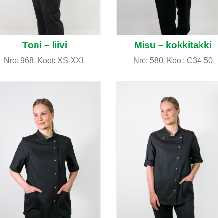
Toni – liivi
Misu – kokkitakki
Nro: 968, Koot: XS-XXL
Nro: 580, Koot: C34-50