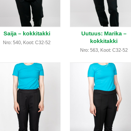
Saija – kokkitakki
Uutuus: Marika –
kokkitakki
Nro: 540, Koot: C32-52
Nro: 563, Koot: C32-52