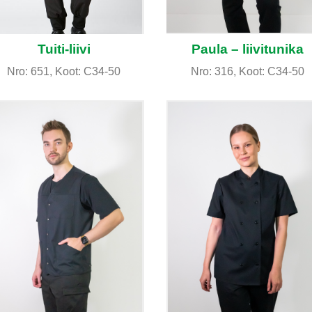
Tuiti-liivi
Paula – liivitunika
Nro: 651, Koot: C34-50
Nro: 316, Koot: C34-50