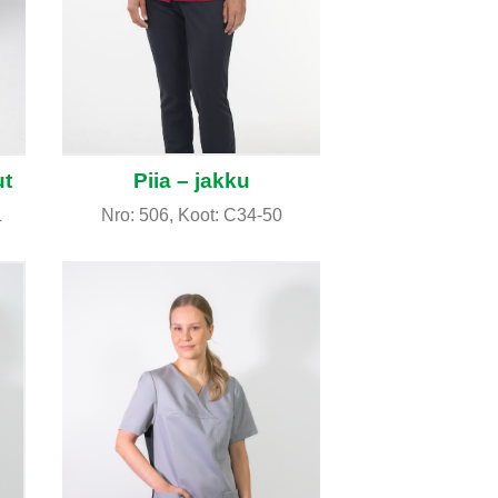
t
Piia – jakku
L
Nro: 506, Koot: C34-50