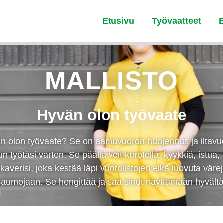
Etusivu
Työvaatteet
MALLISTO
Hyvän olon työvaate
än olon työvaate? Se on aamuvuoron huojennus ja iltavu
n työtäsi varten. Se päällä voit kurotella, kyykkiä, istua, 
kaverisi, joka kestää läpi vuorolistojen eikä luovuta vär
saumojaan. Se hengittää ja saa sinut näyttämään hyvältä