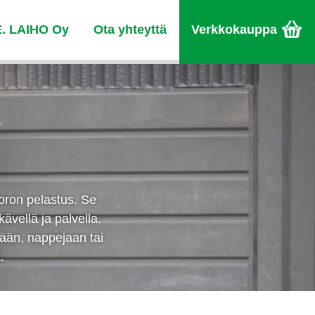
E. LAIHO Oy
Ota yhteyttä
Verkkokauppa
oron pelastus. Se
kävellä ja palvella.
ejään, nappejaan tai
.