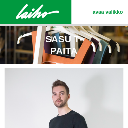
avaa valikko
SASU T-
PAITA