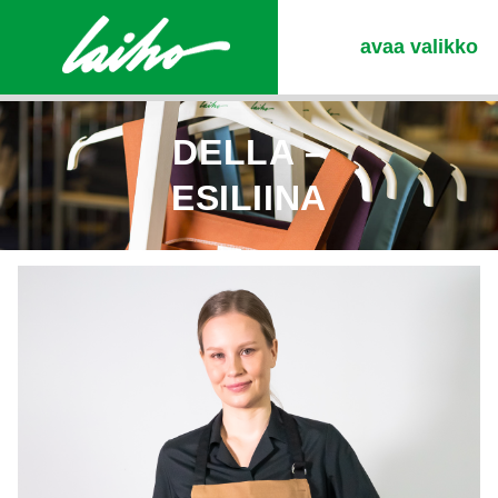
avaa valikko
DELLA –
ESILIINA