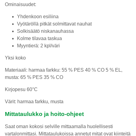
Ominaisuudet:
Yhdenkoon esiliina
Vyötäröllä pitkät solmittavat nauhat
Solkisäätö niskanauhassa
Kolme tilavaa taskua
Myyntierä: 2 kpl/väri
Yksi koko
Materiaali: harmaa farkku: 55 % PES 40 % CO 5 % EL,
musta: 65 % PES 35 % CO
Kirjopesu 60°C
Värit: harmaa farkku, musta
Mittataulukko ja hoito-ohjeet
Saat oman kokosi selville mittaamalla huolellisesti
vartalonmittasi. Mittataulukoissa annetut mitat ovat kiinteitä