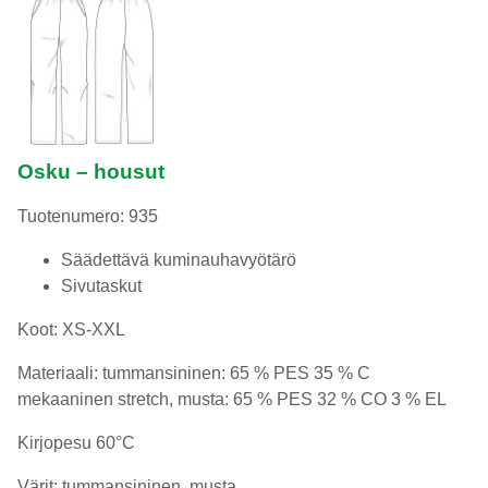
Osku – housut
Tuotenumero: 935
Säädettävä kuminauhavyötärö
Sivutaskut
Koot: XS-XXL
Materiaali: tummansininen: 65 % PES 35 % C
mekaaninen stretch, musta: 65 % PES 32 % CO 3 % EL
Kirjopesu 60°C
Värit: tummansininen, musta