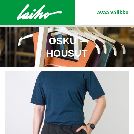
avaa valikko
OSKU –
HOUSUT