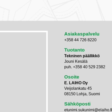
Asiakaspalvelu
+358 44 726 8220
Tuotanto
Tekninen päällikkö
Jouni Kesälä
puh. +358 40 529 2382
Osoite
E. LAIHO Oy
Veijolankatu 45
08150 Lohja, Suomi
Sähköposti
etunimi.sukunimi@elaiho.f