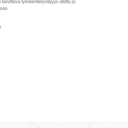
arvittava työskentelyväljyys otettu jo
oon.
o