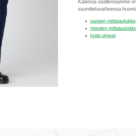
Kaikissa vaatteissamme on t
suunitteluvaiheessa huomi
naisten mittataulukko
miesten mittataulukk
hoito-ohjeet