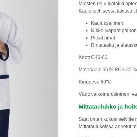
Miesten reilu työtakki apte
Kauluksellisessa takissa til
Kauluksellinen
Nikkelivapaat painon
Pitkät hihat
Rintatasku ja alatask
Koot: C46-60
Materiaali: 65 % PES 35 %
Kirjopesu 60°C
Värit: valkoinen/sininen, 
Mittataulukko ja hoit
Saat oman kokosi selville m
Mittataulukoissa annetut mit