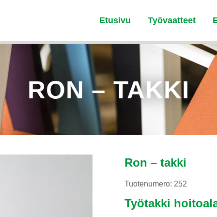
Etusivu
Työvaatteet
RON – TAKKI
Ron – takki
Tuotenumero: 252
Työtakki hoitoala