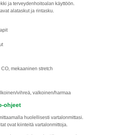
ekki ja terveydenhoitoalan käyttöön.
avat alataskut ja rintasku.
apit
ut
 CO, mekaaninen stretch
valkoinen/vihreä, valkoinen/harmaa
o-ohjeet
ittaamalla huolellisesti vartalonmittasi.
at ovat kiinteitä vartalonmittoja.