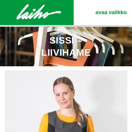
avaa valikko
SISSI –
LIIVIHAME