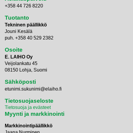
+358 44 726 8220
Tuotanto
Tekninen päällikkö
Jouni Kesälä
puh. +358 40 529 2382
Osoite
E. LAIHO Oy
Veijolankatu 45
08150 Lohja, Suomi
Sähköposti
etunimi.sukunimi@elaiho.fi
Tietosuojaseloste
Tietosuoja ja evästeet
Myynti ja markkinointi
Markkinointipäällikkö
Jaana Nurminen