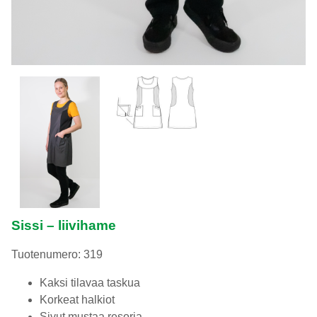
Sissi – liivihame
Tuotenumero: 319
Kaksi tilavaa taskua
Korkeat halkiot
Sivut mustaa resoria