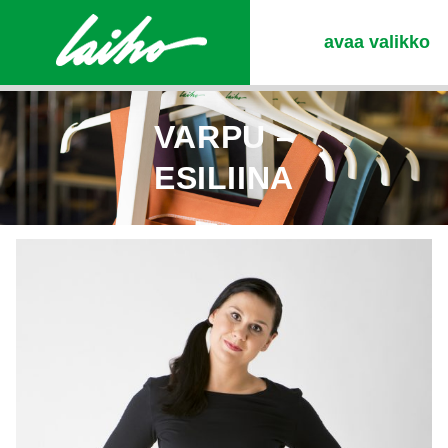
avaa valikko
VARPU –
ESILIINA