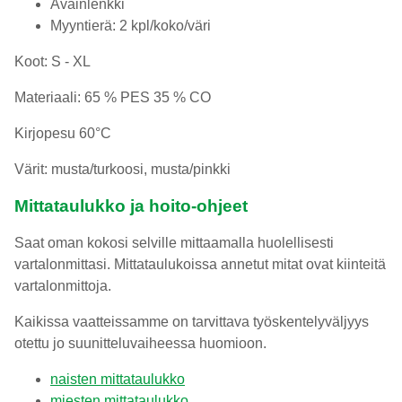
Avainlenkki
Myyntierä: 2 kpl/koko/väri
Koot: S - XL
Materiaali: 65 % PES 35 % CO
Kirjopesu 60°C
Värit: musta/turkoosi, musta/pinkki
Mittataulukko ja hoito-ohjeet
Saat oman kokosi selville mittaamalla huolellisesti
vartalonmittasi. Mittataulukoissa annetut mitat ovat kiinteitä
vartalonmittoja.
Kaikissa vaatteissamme on tarvittava työskentelyväljyys
otettu jo suunitteluvaiheessa huomioon.
naisten mittataulukko
miesten mittataulukko