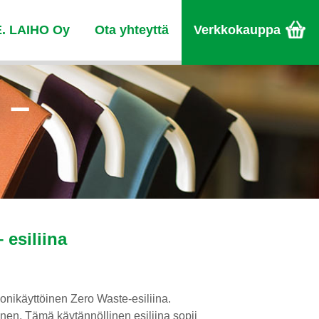
E. LAIHO Oy
Ota yhteyttä
Verkkokauppa
 –
 esiliina
onikäyttöinen Zero Waste-esiliina.
nen. Tämä käytännöllinen esiliina sopii