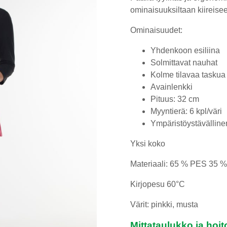
ominaisuuksiltaan kiireise
Ominaisuudet:
Yhdenkoon esiliina
Solmittavat nauhat
Kolme tilavaa taskua
Avainlenkki
Pituus: 32 cm
Myyntierä: 6 kpl/väri
Ympäristöystävälline
Yksi koko
Materiaali: 65 % PES 35 
Kirjopesu 60°C
Värit: pinkki, musta
Mittataulukko ja hoit