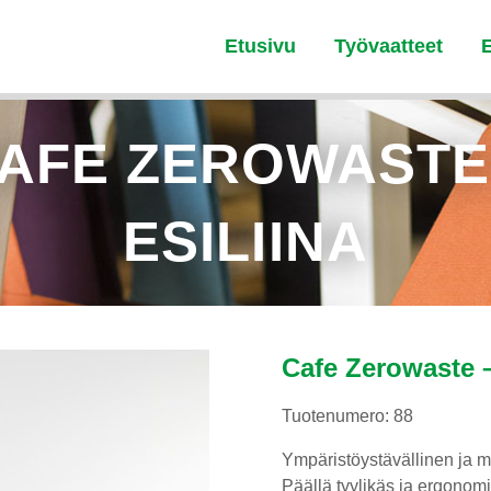
Etusivu
Työvaatteet
AFE ZEROWASTE
ESILIINA
Cafe Zerowaste –
Tuotenumero: 88
Ympäristöystävällinen ja m
Päällä tyylikäs ja ergonomi