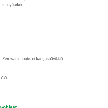
enkin työarkeen.
n Zerowaste-tuote: ei kangashävikkiä
% CO
o-ohjeet