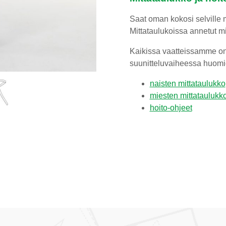
Saat oman kokosi selville m
Mittataulukoissa annetut mit
Kaikissa vaatteissamme on t
suunitteluvaiheessa huomi
naisten mittataulukko
miesten mittataulukk
hoito-ohjeet