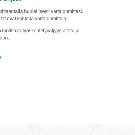
ittaamalla huolellisesti vartalonmittasi.
at ovat kiinteitä vartalonmittoja.
arvittava työskentelyväljyys otettu jo
oon.
o