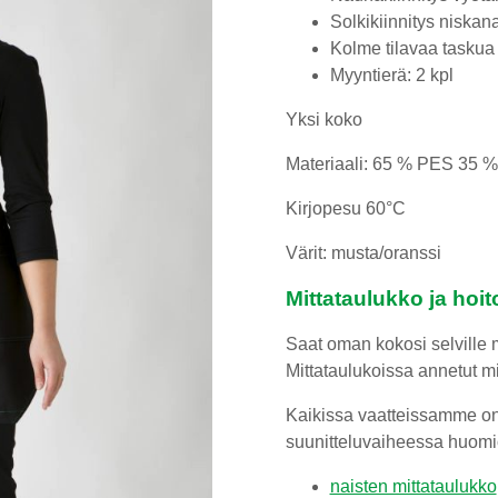
Solkikiinnitys niska
Kolme tilavaa taskua
Myyntierä: 2 kpl
Yksi koko
Materiaali: 65 % PES 35 
Kirjopesu 60°C
Värit: musta/oranssi
Mittataulukko ja hoit
Saat oman kokosi selville m
Mittataulukoissa annetut mit
Kaikissa vaatteissamme on t
suunitteluvaiheessa huomi
naisten mittataulukko