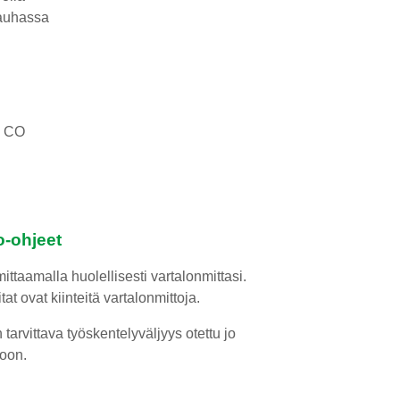
nauhassa
% CO
o-ohjeet
ittaamalla huolellisesti vartalonmittasi.
at ovat kiinteitä vartalonmittoja.
arvittava työskentelyväljyys otettu jo
oon.