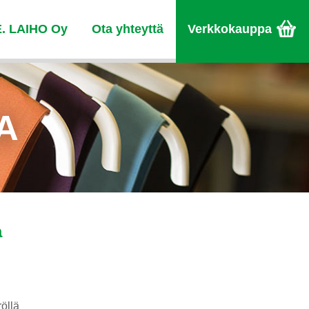
E. LAIHO Oy
Ota yhteyttä
Verkkokauppa
NA
a
öllä