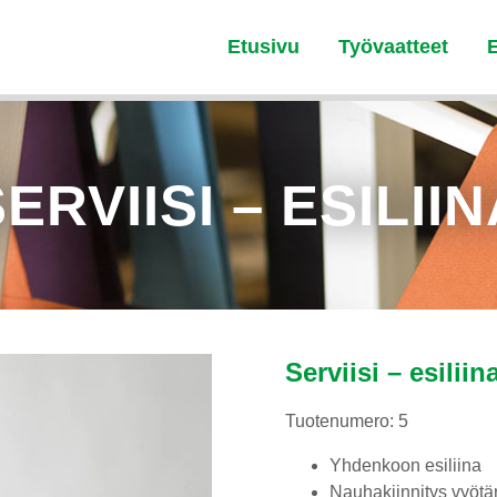
Etusivu
Työvaatteet
ERVIISI – ESILII
Serviisi – esiliin
Tuotenumero: 5
Yhdenkoon esiliina
Nauhakiinnitys vyötär