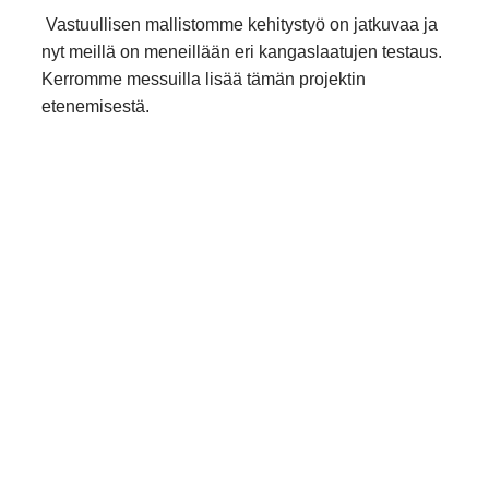
Vastuullisen mallistomme kehitystyö on jatkuvaa ja
nyt meillä on meneillään eri kangaslaatujen testaus.
Kerromme messuilla lisää tämän projektin
etenemisestä.
Osastollamme voit myös tutustua
verkkokauppaamme ja sovitus -appiimme.
Nähdään messuilla!
«
»