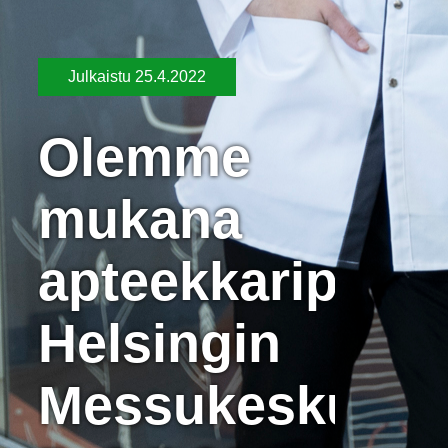
Julkaistu
25.4.2022
Olemme
mukana
apteekkaripäivil
Helsingin
Messukeskukse