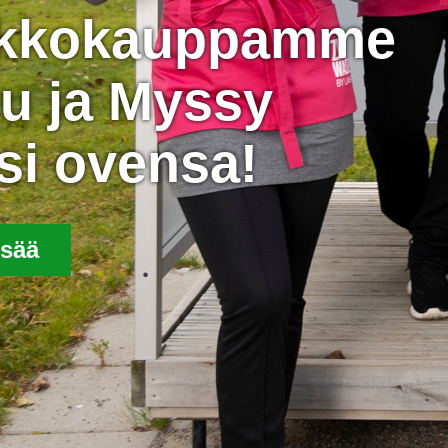
rkkokauppamme
u ja Myssy
si ovensa!
isää