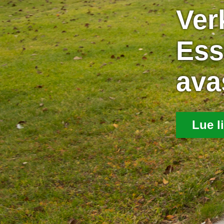
Ve
Ess
ava
Lue l