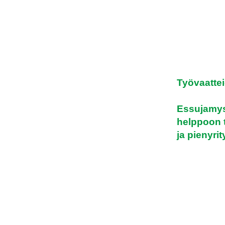
Työvaattei
Essujamys
helppoon t
ja pienyrit
E. Laihon
yhdenkoon 
Tervetuloa