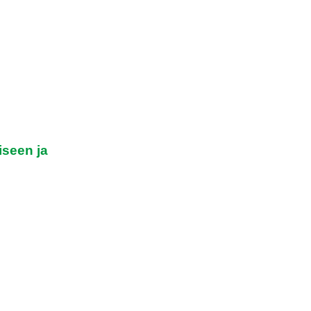
.
seen ja
aatteita.