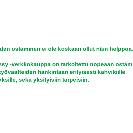
den ostaminen ei ole koskaan ollut näin helppoa
sy -verkkokauppa on tarkoitettu nopeaan ostami
yövaatteiden hankintaan erityisesti kahviloille
yksille, sekä yksityisiin tarpeisiin.
 Essu ja Myssy -mallistoon kuuluu
essuja ja päähineitä, sekä selkeän mitoituksen v
 ostoksille!