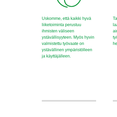
Uskomme, että kaikki hyvä
Ta
liiketoiminta perustuu
la
ihmisten väliseen
ai
ystävällisyyteen. Myös hyvin
ty
valmistettu työvaate on
he
ystävällinen ympäristölleen
ja käyttäjälleen.