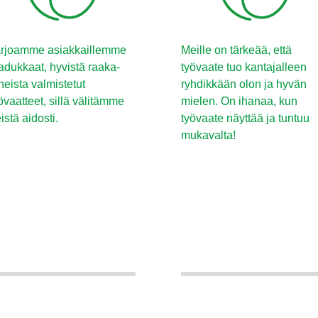
rjoamme asiakkaillemme
Meille on tärkeää, että
adukkaat, hyvistä raaka-
työvaate tuo kantajalleen
neista valmistetut
ryhdikkään olon ja hyvän
övaatteet, sillä välitämme
mielen. On ihanaa, kun
istä aidosti.
työvaate näyttää ja tuntuu
mukavalta!