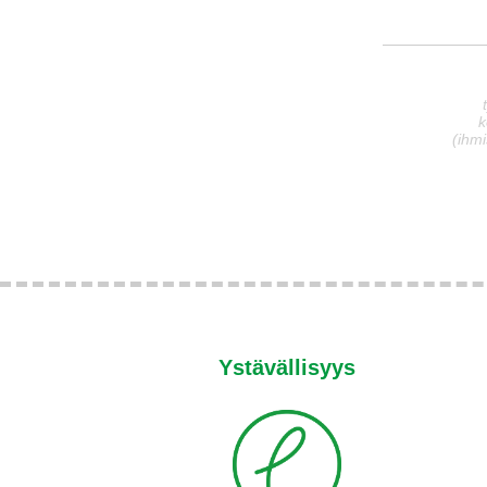
k
(ihmi
Ystävällisyys