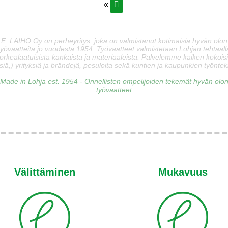
«
E. LAIHO Oy on perheyritys, joka on valmistanut kotimaisia hyvän olon
työvaatteita jo vuodesta 1954. Työvaatteet valmistetaan Lohjan tehtaall
orkealaatuisista kankaista ja materiaaleista. Palvelemme kaiken kokois
siä,) yrityksiä ja brändejä, pesuloita sekä kuntien ja kaupunkien työnteki
Made in Lohja est. 1954 - Onnellisten ompelijoiden tekemät hyvän olo
työvaatteet
Välittäminen
Mukavuus