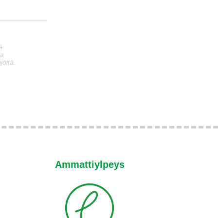
a
ia
jöitä.
n
Ammattiylpeys