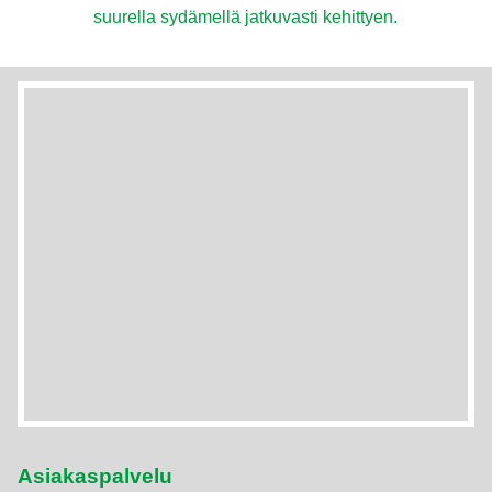
suurella sydämellä jatkuvasti kehittyen.
Asiakaspalvelu