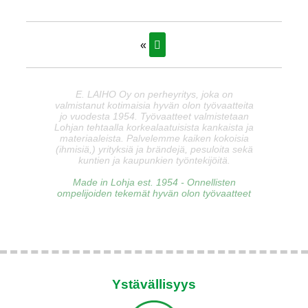
«
E. LAIHO Oy on perheyritys, joka on
valmistanut kotimaisia hyvän olon työvaatteita
jo vuodesta 1954. Työvaatteet valmistetaan
Lohjan tehtaalla korkealaatuisista kankaista ja
materiaaleista. Palvelemme kaiken kokoisia
(ihmisiä,) yrityksiä ja brändejä, pesuloita sekä
kuntien ja kaupunkien työntekijöitä.
Made in Lohja est. 1954 - Onnellisten
ompelijoiden tekemät hyvän olon työvaatteet
Ystävällisyys