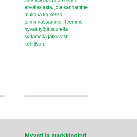
arvokas asia, jota kannamme
mukana kaikessa
toiminnassamme. Teemme
hyvää työtä suurella
sydämellä jatkuvasti
kehittyen.
Myynti ja markkinointi