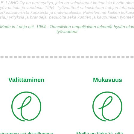
E. LAIHO Oy on perheyritys, joka on valmistanut kotimaisia hyvän olon
työvaatteita jo vuodesta 1954. Työvaatteet valmistetaan Lohjan tehtaall
orkealaatuisista kankaista ja materiaaleista. Palvelemme kaiken kokois
siä,) yrityksiä ja brändejä, pesuloita sekä kuntien ja kaupunkien työnteki
Made in Lohja est. 1954 - Onnellisten ompelijoiden tekemät hyvän olo
työvaatteet
Välittäminen
Mukavuus
rjoamme asiakkaillemme
Meille on tärkeää, että