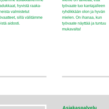
adukkaat, hyvistä raaka-
työvaate tuo kantajalleen
neista valmistetut
ryhdikkään olon ja hyvän
övaatteet, sillä välitämme
mielen. On ihanaa, kun
istä aidosti.
työvaate näyttää ja tuntuu
mukavalta!
Asiakaspalvelu