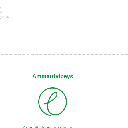
a
ia
jöitä.
n
Ammattiylpeys
Ammattiylpeys on meille