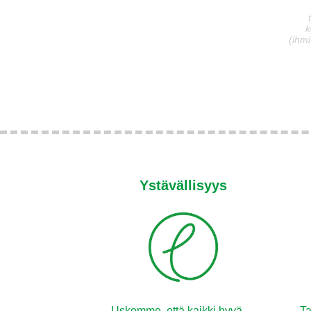
k
(ihmi
Ystävällisyys
Uskomme, että kaikki hyvä
Ta