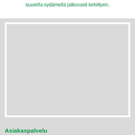
suurella sydämellä jatkuvasti kehittyen.
Asiakaspalvelu