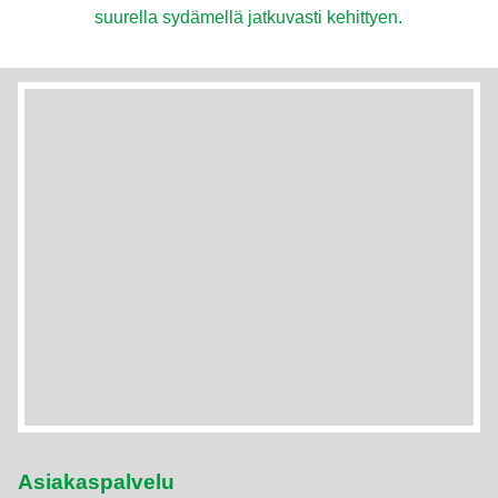
suurella sydämellä jatkuvasti kehittyen.
Asiakaspalvelu