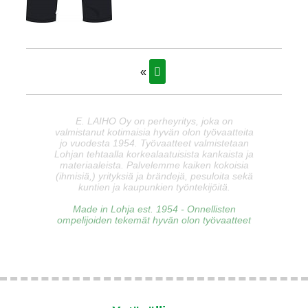
«
E. LAIHO Oy on perheyritys, joka on
valmistanut kotimaisia hyvän olon työvaatteita
jo vuodesta 1954. Työvaatteet valmistetaan
Lohjan tehtaalla korkealaatuisista kankaista ja
materiaaleista. Palvelemme kaiken kokoisia
(ihmisiä,) yrityksiä ja brändejä, pesuloita sekä
kuntien ja kaupunkien työntekijöitä.
Made in Lohja est. 1954 - Onnellisten
ompelijoiden tekemät hyvän olon työvaatteet