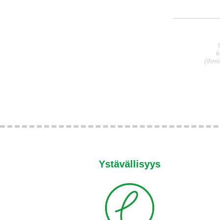
k
(ihmi
Ystävällisyys