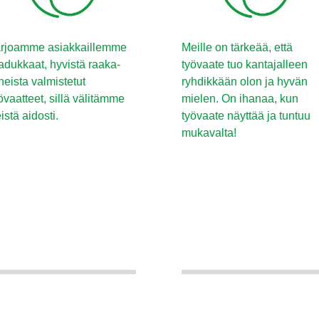
rjoamme asiakkaillemme
Meille on tärkeää, että
adukkaat, hyvistä raaka-
työvaate tuo kantajalleen
neista valmistetut
ryhdikkään olon ja hyvän
övaatteet, sillä välitämme
mielen. On ihanaa, kun
istä aidosti.
työvaate näyttää ja tuntuu
mukavalta!