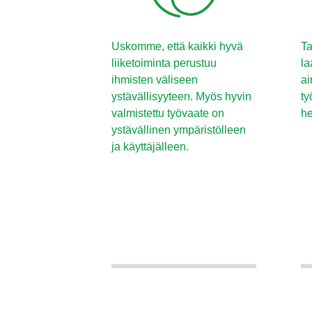
Uskomme, että kaikki hyvä
Ta
liiketoiminta perustuu
la
ihmisten väliseen
ai
ystävällisyyteen. Myös hyvin
ty
valmistettu työvaate on
he
ystävällinen ympäristölleen
ja käyttäjälleen.