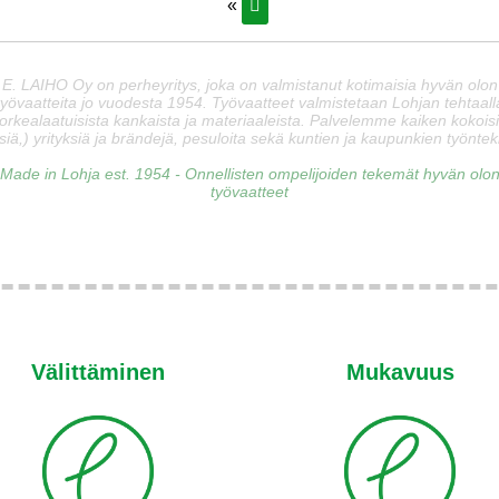
«
E. LAIHO Oy on perheyritys, joka on valmistanut kotimaisia hyvän olon
työvaatteita jo vuodesta 1954. Työvaatteet valmistetaan Lohjan tehtaall
orkealaatuisista kankaista ja materiaaleista. Palvelemme kaiken kokois
siä,) yrityksiä ja brändejä, pesuloita sekä kuntien ja kaupunkien työnteki
Made in Lohja est. 1954 - Onnellisten ompelijoiden tekemät hyvän olo
työvaatteet
Välittäminen
Mukavuus