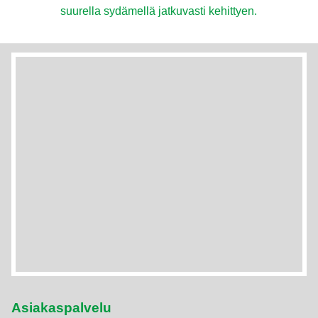
suurella sydämellä jatkuvasti kehittyen.
Asiakaspalvelu