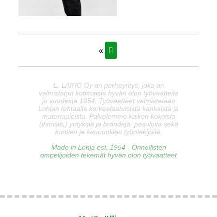
«
E. LAIHO Oy on perheyritys, joka on
valmistanut kotimaisia hyvän olon työvaatteita
jo vuodesta 1954. Työvaatteet valmistetaan
Lohjan tehtaalla korkealaatuisista kankaista ja
materiaaleista. Palvelemme kaiken kokoisia
(ihmisiä,) yrityksiä ja brändejä, pesuloita sekä
kuntien ja kaupunkien työntekijöitä.
Made in Lohja est. 1954 - Onnellisten
ompelijoiden tekemät hyvän olon työvaatteet