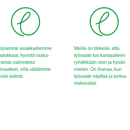
rjoamme asiakkaillemme
Meille on tärkeää, että
adukkaat, hyvistä raaka-
työvaate tuo kantajalleen
neista valmistetut
ryhdikkään olon ja hyvän
övaatteet, sillä välitämme
mielen. On ihanaa, kun
istä aidosti.
työvaate näyttää ja tuntuu
mukavalta!