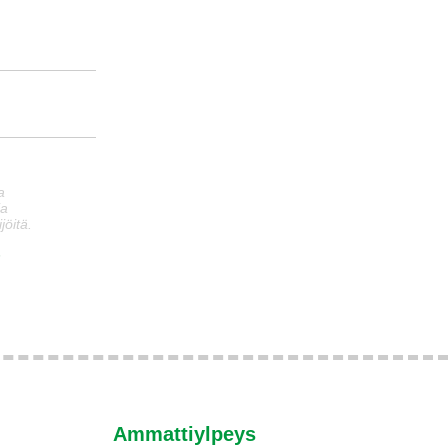
a
ia
jöitä.
n
Ammattiylpeys