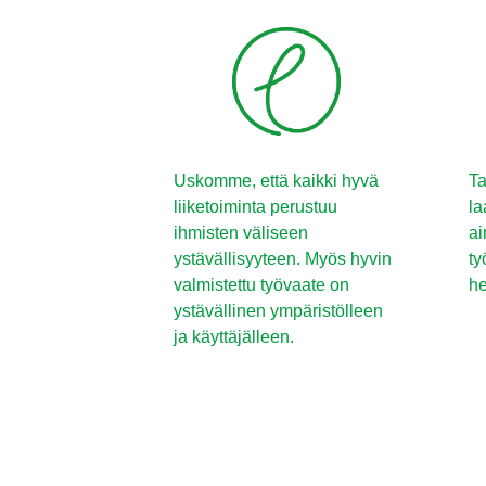
Uskomme, että kaikki hyvä
Ta
liiketoiminta perustuu
la
ihmisten väliseen
ai
ystävällisyyteen. Myös hyvin
ty
valmistettu työvaate on
he
ystävällinen ympäristölleen
ja käyttäjälleen.