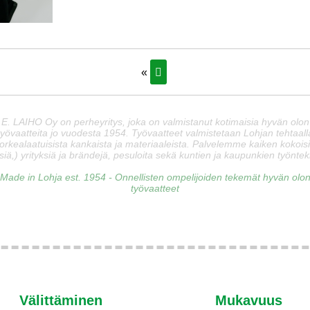
«
E. LAIHO Oy on perheyritys, joka on valmistanut kotimaisia hyvän olon
työvaatteita jo vuodesta 1954. Työvaatteet valmistetaan Lohjan tehtaall
orkealaatuisista kankaista ja materiaaleista. Palvelemme kaiken kokois
siä,) yrityksiä ja brändejä, pesuloita sekä kuntien ja kaupunkien työnteki
Made in Lohja est. 1954 - Onnellisten ompelijoiden tekemät hyvän olo
työvaatteet
Välittäminen
Mukavuus