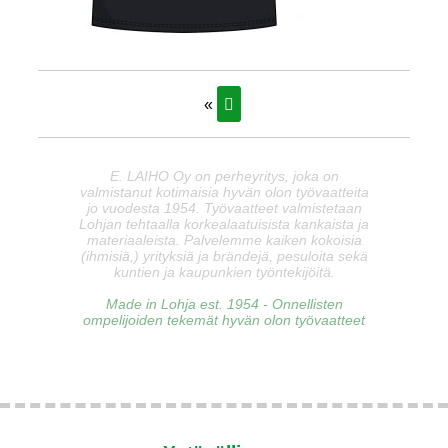
«
E. LAIHO Oy on perheyritys, joka on
valmistanut kotimaisia hyvän olon työvaatteita
jo vuodesta 1954. Työvaatteet valmistetaan
Lohjan tehtaalla korkealaatuisista kankaista ja
materiaaleista. Palvelemme kaiken kokoisia
(ihmisiä,) yrityksiä ja brändejä, pesuloita sekä
kuntien ja kaupunkien työntekijöitä.
Made in Lohja est. 1954 - Onnellisten
ompelijoiden tekemät hyvän olon työvaatteet