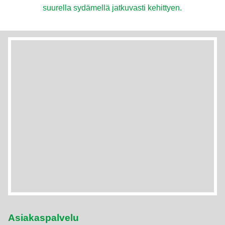
suurella sydämellä jatkuvasti kehittyen.
Asiakaspalvelu