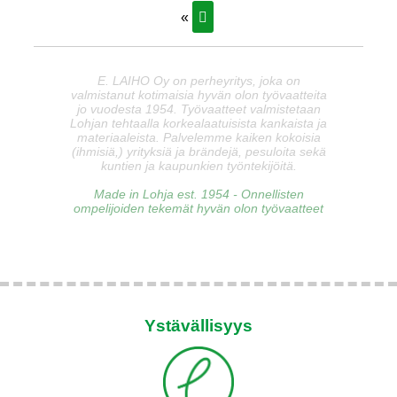
«
E. LAIHO Oy on perheyritys, joka on
valmistanut kotimaisia hyvän olon työvaatteita
jo vuodesta 1954. Työvaatteet valmistetaan
Lohjan tehtaalla korkealaatuisista kankaista ja
materiaaleista. Palvelemme kaiken kokoisia
(ihmisiä,) yrityksiä ja brändejä, pesuloita sekä
kuntien ja kaupunkien työntekijöitä.
Made in Lohja est. 1954 - Onnellisten
ompelijoiden tekemät hyvän olon työvaatteet
Ystävällisyys