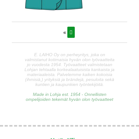
«
E. LAIHO Oy on perheyritys, joka on
valmistanut kotimaisia hyvän olon työvaatteita
jo vuodesta 1954. Työvaatteet valmistetaan
Lohjan tehtaalla korkealaatuisista kankaista ja
materiaaleista. Palvelemme kaiken kokoisia
(ihmisiä,) yrityksiä ja brändejä, pesuloita sekä
kuntien ja kaupunkien työntekijöitä.
Made in Lohja est. 1954 - Onnellisten
ompelijoiden tekemät hyvän olon työvaatteet