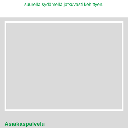
suurella sydämellä jatkuvasti kehittyen.
Asiakaspalvelu