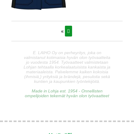
«
E. LAIHO Oy on perheyritys, joka on
valmistanut kotimaisia hyvän olon työvaatteita
jo vuodesta 1954. Työvaatteet valmistetaan
Lohjan tehtaalla korkealaatuisista kankaista ja
materiaaleista. Palvelemme kaiken kokoisia
(ihmisiä,) yrityksiä ja brändejä, pesuloita sekä
kuntien ja kaupunkien työntekijöitä.
Made in Lohja est. 1954 - Onnellisten
ompelijoiden tekemät hyvän olon työvaatteet