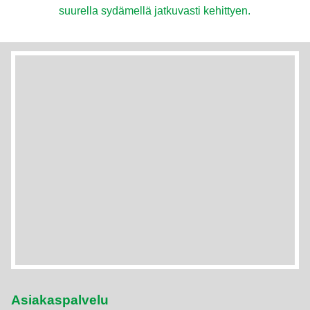
suurella sydämellä jatkuvasti kehittyen.
Asiakaspalvelu