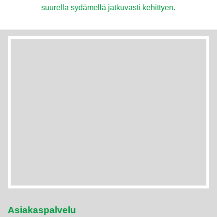
suurella sydämellä jatkuvasti kehittyen.
Asiakaspalvelu