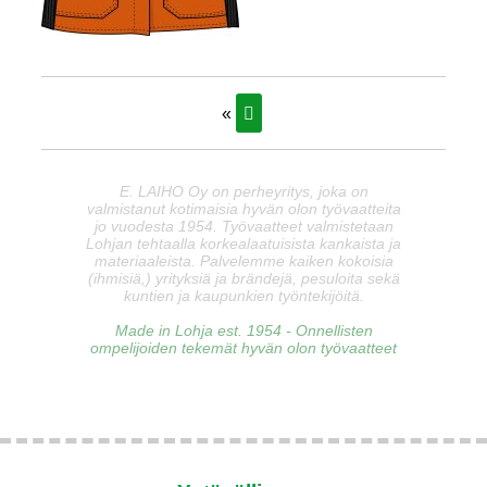
«
E. LAIHO Oy on perheyritys, joka on
valmistanut kotimaisia hyvän olon työvaatteita
jo vuodesta 1954. Työvaatteet valmistetaan
Lohjan tehtaalla korkealaatuisista kankaista ja
materiaaleista. Palvelemme kaiken kokoisia
(ihmisiä,) yrityksiä ja brändejä, pesuloita sekä
kuntien ja kaupunkien työntekijöitä.
Made in Lohja est. 1954 - Onnellisten
ompelijoiden tekemät hyvän olon työvaatteet