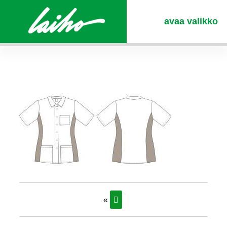
avaa valikko
«