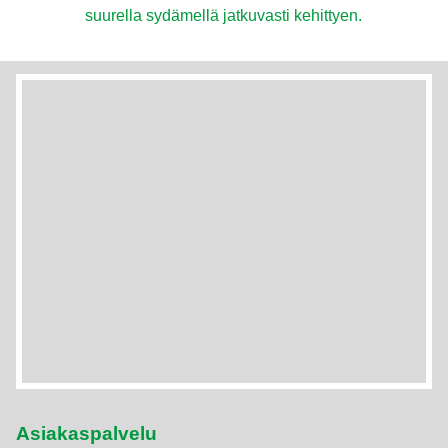
suurella sydämellä jatkuvasti kehittyen.
Asiakaspalvelu