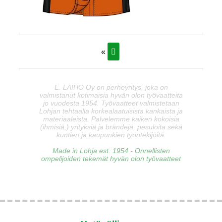
«
E. LAIHO Oy on perheyritys, joka on
valmistanut kotimaisia hyvän olon työvaatteita
jo vuodesta 1954. Työvaatteet valmistetaan
Lohjan tehtaalla korkealaatuisista kankaista ja
materiaaleista. Palvelemme kaiken kokoisia
(ihmisiä,) yrityksiä ja brändejä, pesuloita sekä
kuntien ja kaupunkien työntekijöitä.
Made in Lohja est. 1954 - Onnellisten
ompelijoiden tekemät hyvän olon työvaatteet