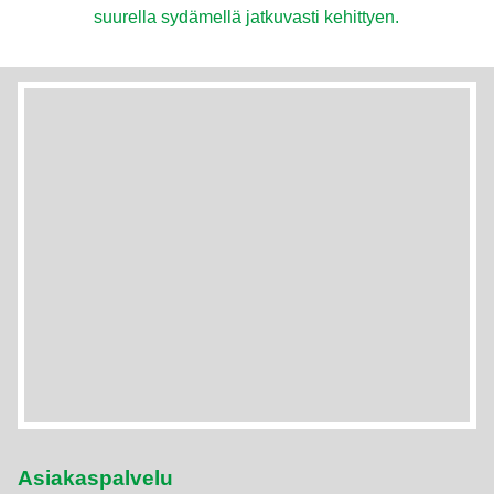
suurella sydämellä jatkuvasti kehittyen.
Asiakaspalvelu