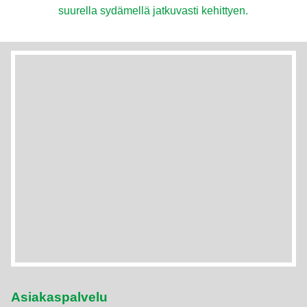
suurella sydämellä jatkuvasti kehittyen.
Asiakaspalvelu