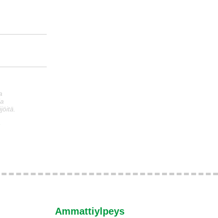
a
ia
jöitä.
n
Ammattiylpeys