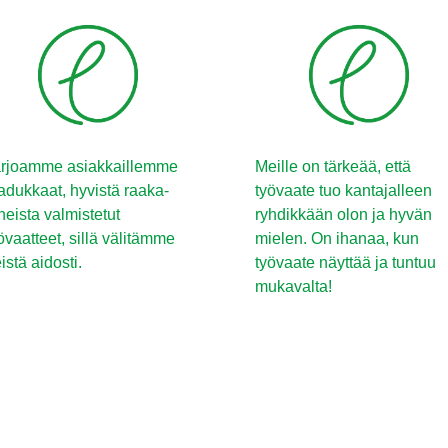
rjoamme asiakkaillemme
Meille on tärkeää, että
adukkaat, hyvistä raaka-
työvaate tuo kantajalleen
neista valmistetut
ryhdikkään olon ja hyvän
övaatteet, sillä välitämme
mielen. On ihanaa, kun
istä aidosti.
työvaate näyttää ja tuntuu
mukavalta!