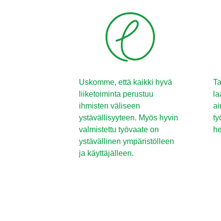
Uskomme, että kaikki hyvä
Ta
liiketoiminta perustuu
la
ihmisten väliseen
ai
ystävällisyyteen. Myös hyvin
ty
valmistettu työvaate on
he
ystävällinen ympäristölleen
ja käyttäjälleen.