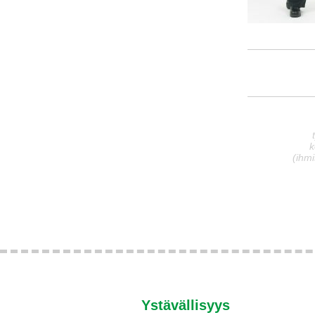
k
(ihmi
Ystävällisyys