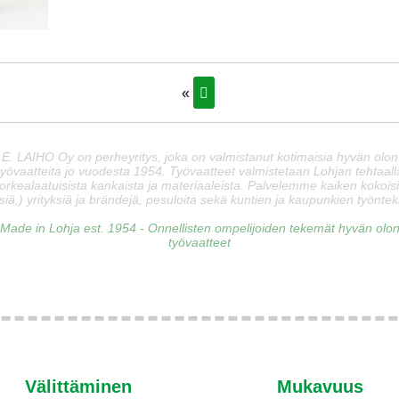
«
E. LAIHO Oy on perheyritys, joka on valmistanut kotimaisia hyvän olon
työvaatteita jo vuodesta 1954. Työvaatteet valmistetaan Lohjan tehtaall
orkealaatuisista kankaista ja materiaaleista. Palvelemme kaiken kokois
siä,) yrityksiä ja brändejä, pesuloita sekä kuntien ja kaupunkien työnteki
Made in Lohja est. 1954 - Onnellisten ompelijoiden tekemät hyvän olo
työvaatteet
Välittäminen
Mukavuus