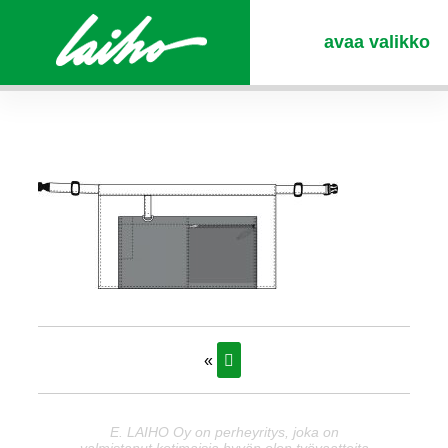
avaa valikko
«
E. LAIHO Oy on perheyritys, joka on