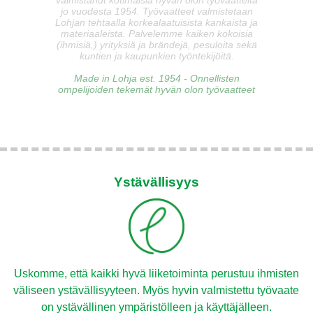
valmistanut kotimaisia hyvän olon työvaatteita
jo vuodesta 1954. Työvaatteet valmistetaan
Lohjan tehtaalla korkealaatuisista kankaista ja
materiaaleista. Palvelemme kaiken kokoisia
(ihmisiä,) yrityksiä ja brändejä, pesuloita sekä
kuntien ja kaupunkien työntekijöitä.
Made in Lohja est. 1954 - Onnellisten
ompelijoiden tekemät hyvän olon työvaatteet
Ystävällisyys
Uskomme, että kaikki hyvä liiketoiminta perustuu ihmisten
väliseen ystävällisyyteen. Myös hyvin valmistettu työvaate
on ystävällinen ympäristölleen ja käyttäjälleen.