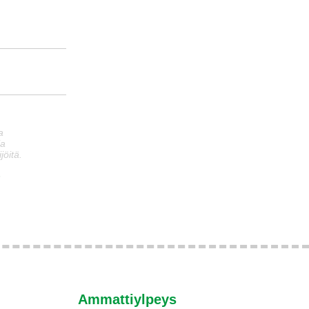
a
ia
jöitä.
n
Ammattiylpeys