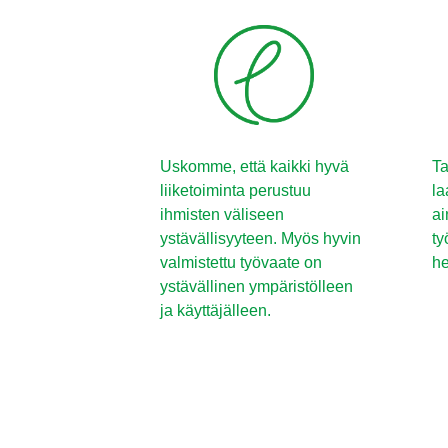
Uskomme, että kaikki hyvä
Ta
liiketoiminta perustuu
la
ihmisten väliseen
ai
ystävällisyyteen. Myös hyvin
ty
valmistettu työvaate on
he
ystävällinen ympäristölleen
ja käyttäjälleen.