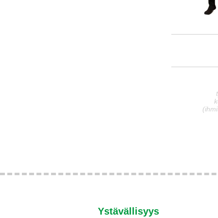
k
(ihmi
Ystävällisyys