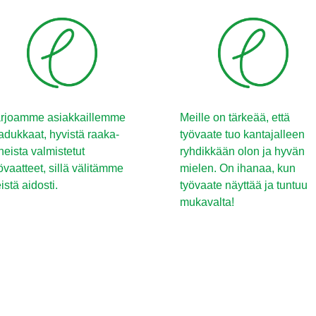
rjoamme asiakkaillemme
Meille on tärkeää, että
adukkaat, hyvistä raaka-
työvaate tuo kantajalleen
neista valmistetut
ryhdikkään olon ja hyvän
övaatteet, sillä välitämme
mielen. On ihanaa, kun
istä aidosti.
työvaate näyttää ja tuntuu
mukavalta!