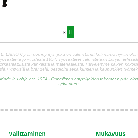
«
E. LAIHO Oy on perheyritys, joka on valmistanut kotimaisia hyvän olon
työvaatteita jo vuodesta 1954. Työvaatteet valmistetaan Lohjan tehtaall
orkealaatuisista kankaista ja materiaaleista. Palvelemme kaiken kokois
siä,) yrityksiä ja brändejä, pesuloita sekä kuntien ja kaupunkien työnteki
Made in Lohja est. 1954 - Onnellisten ompelijoiden tekemät hyvän olo
työvaatteet
Välittäminen
Mukavuus