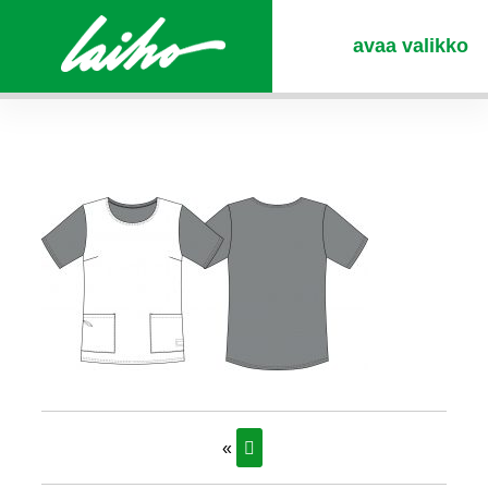
avaa valikko
«