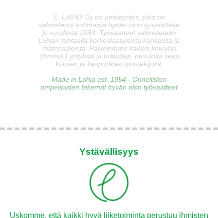
E. LAIHO Oy on perheyritys, joka on
valmistanut kotimaisia hyvän olon työvaatteita
jo vuodesta 1954. Työvaatteet valmistetaan
Lohjan tehtaalla korkealaatuisista kankaista ja
materiaaleista. Palvelemme kaiken kokoisia
(ihmisiä,) yrityksiä ja brändejä, pesuloita sekä
kuntien ja kaupunkien työntekijöitä.
Made in Lohja est. 1954 - Onnellisten
ompelijoiden tekemät hyvän olon työvaatteet
Ystävällisyys
Uskomme, että kaikki hyvä liiketoiminta perustuu ihmisten