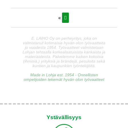
«
E. LAIHO Oy on perheyritys, joka on
valmistanut kotimaisia hyvän olon työvaatteita
jo vuodesta 1954. Työvaatteet valmistetaan
Lohjan tehtaalla korkealaatuisista kankaista ja
materiaaleista. Palvelemme kaiken kokoisia
(ihmisiä,) yrityksiä ja brändejä, pesuloita sekä
kuntien ja kaupunkien työntekijöitä.
Made in Lohja est. 1954 - Onnellisten
ompelijoiden tekemät hyvän olon työvaatteet
Ystävällisyys