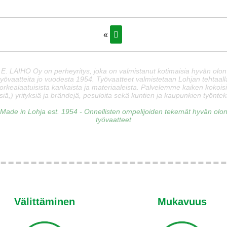
«
E. LAIHO Oy on perheyritys, joka on valmistanut kotimaisia hyvän olon
työvaatteita jo vuodesta 1954. Työvaatteet valmistetaan Lohjan tehtaall
orkealaatuisista kankaista ja materiaaleista. Palvelemme kaiken kokois
siä,) yrityksiä ja brändejä, pesuloita sekä kuntien ja kaupunkien työnteki
Made in Lohja est. 1954 - Onnellisten ompelijoiden tekemät hyvän olo
työvaatteet
Välittäminen
Mukavuus