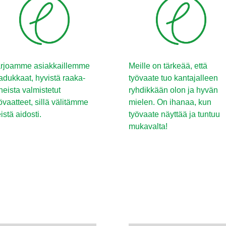
rjoamme asiakkaillemme
Meille on tärkeää, että
adukkaat, hyvistä raaka-
työvaate tuo kantajalleen
neista valmistetut
ryhdikkään olon ja hyvän
övaatteet, sillä välitämme
mielen. On ihanaa, kun
istä aidosti.
työvaate näyttää ja tuntuu
mukavalta!