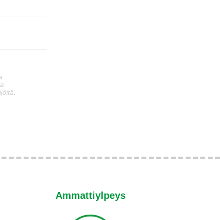
a
ia
jöitä.
n
Ammattiylpeys