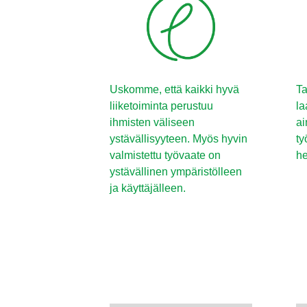
Uskomme, että kaikki hyvä
Ta
liiketoiminta perustuu
la
ihmisten väliseen
ai
ystävällisyyteen. Myös hyvin
ty
valmistettu työvaate on
he
ystävällinen ympäristölleen
ja käyttäjälleen.