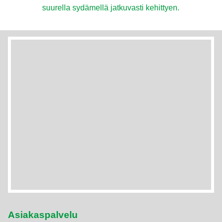
suurella sydämellä jatkuvasti kehittyen.
Asiakaspalvelu