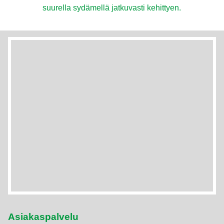
suurella sydämellä jatkuvasti kehittyen.
Asiakaspalvelu