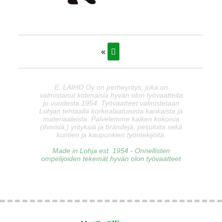
«
E. LAIHO Oy on perheyritys, joka on
valmistanut kotimaisia hyvän olon työvaatteita
jo vuodesta 1954. Työvaatteet valmistetaan
Lohjan tehtaalla korkealaatuisista kankaista ja
materiaaleista. Palvelemme kaiken kokoisia
(ihmisiä,) yrityksiä ja brändejä, pesuloita sekä
kuntien ja kaupunkien työntekijöitä.
Made in Lohja est. 1954 - Onnellisten
ompelijoiden tekemät hyvän olon työvaatteet