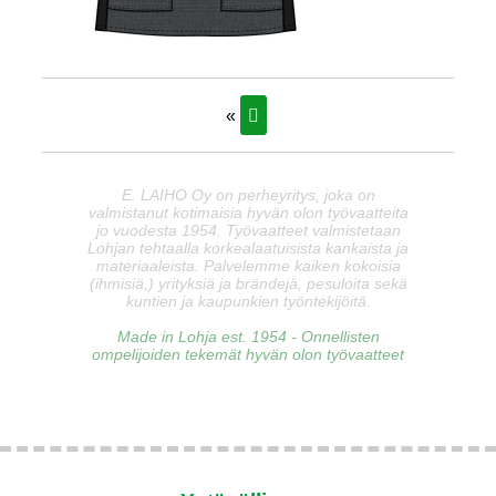
«
E. LAIHO Oy on perheyritys, joka on
valmistanut kotimaisia hyvän olon työvaatteita
jo vuodesta 1954. Työvaatteet valmistetaan
Lohjan tehtaalla korkealaatuisista kankaista ja
materiaaleista. Palvelemme kaiken kokoisia
(ihmisiä,) yrityksiä ja brändejä, pesuloita sekä
kuntien ja kaupunkien työntekijöitä.
Made in Lohja est. 1954 - Onnellisten
ompelijoiden tekemät hyvän olon työvaatteet