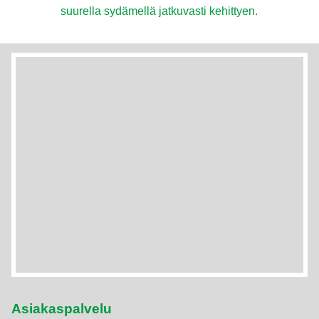
suurella sydämellä jatkuvasti kehittyen.
Asiakaspalvelu