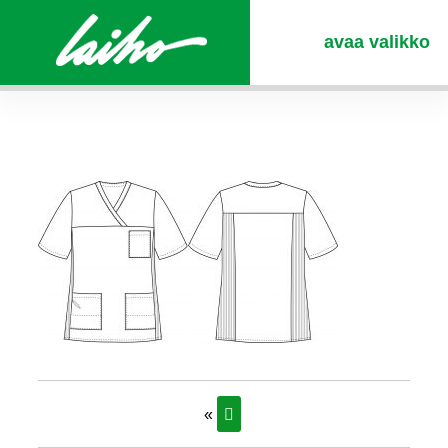
avaa valikko
«