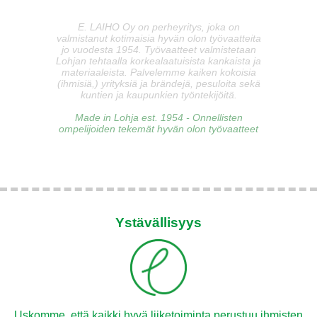
E. LAIHO Oy on perheyritys, joka on
valmistanut kotimaisia hyvän olon työvaatteita
jo vuodesta 1954. Työvaatteet valmistetaan
Lohjan tehtaalla korkealaatuisista kankaista ja
materiaaleista. Palvelemme kaiken kokoisia
(ihmisiä,) yrityksiä ja brändejä, pesuloita sekä
kuntien ja kaupunkien työntekijöitä.
Made in Lohja est. 1954 - Onnellisten
ompelijoiden tekemät hyvän olon työvaatteet
Ystävällisyys
Uskomme, että kaikki hyvä liiketoiminta perustuu ihmisten