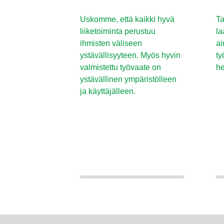
Uskomme, että kaikki hyvä
Ta
liiketoiminta perustuu
la
ihmisten väliseen
ai
ystävällisyyteen. Myös hyvin
ty
valmistettu työvaate on
he
ystävällinen ympäristölleen
ja käyttäjälleen.