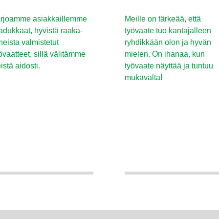
rjoamme asiakkaillemme
Meille on tärkeää, että
adukkaat, hyvistä raaka-
työvaate tuo kantajalleen
neista valmistetut
ryhdikkään olon ja hyvän
övaatteet, sillä välitämme
mielen. On ihanaa, kun
istä aidosti.
työvaate näyttää ja tuntuu
mukavalta!