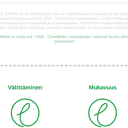
E. LAIHO Oy on perheyritys, joka on valmistanut kotimaisia hyvän olon
työvaatteita jo vuodesta 1954. Työvaatteet valmistetaan Lohjan tehtaall
orkealaatuisista kankaista ja materiaaleista. Palvelemme kaiken kokois
siä,) yrityksiä ja brändejä, pesuloita sekä kuntien ja kaupunkien työnteki
Made in Lohja est. 1954 - Onnellisten ompelijoiden tekemät hyvän olo
työvaatteet
Välittäminen
Mukavuus