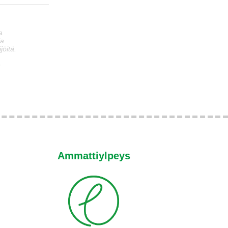
a
ia
jöitä.
n
Ammattiylpeys