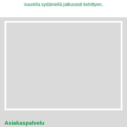
suurella sydämellä jatkuvasti kehittyen.
Asiakaspalvelu