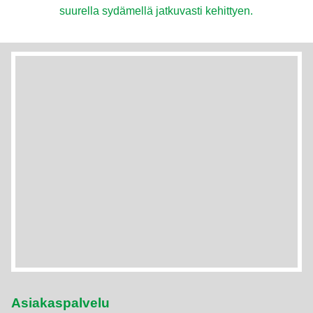
suurella sydämellä jatkuvasti kehittyen.
Asiakaspalvelu