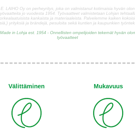
E. LAIHO Oy on perheyritys, joka on valmistanut kotimaisia hyvän olon
työvaatteita jo vuodesta 1954. Työvaatteet valmistetaan Lohjan tehtaall
orkealaatuisista kankaista ja materiaaleista. Palvelemme kaiken kokois
siä,) yrityksiä ja brändejä, pesuloita sekä kuntien ja kaupunkien työnteki
Made in Lohja est. 1954 - Onnellisten ompelijoiden tekemät hyvän olo
työvaatteet
Välittäminen
Mukavuus