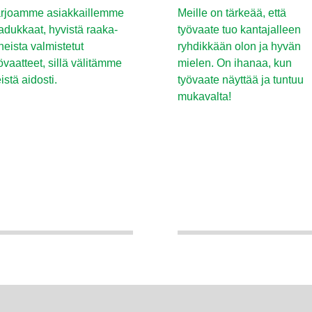
rjoamme asiakkaillemme
Meille on tärkeää, että
adukkaat, hyvistä raaka-
työvaate tuo kantajalleen
neista valmistetut
ryhdikkään olon ja hyvän
övaatteet, sillä välitämme
mielen. On ihanaa, kun
istä aidosti.
työvaate näyttää ja tuntuu
mukavalta!