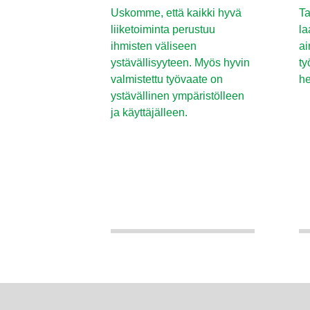
Uskomme, että kaikki hyvä
Ta
liiketoiminta perustuu
la
ihmisten väliseen
ai
ystävällisyyteen. Myös hyvin
ty
valmistettu työvaate on
he
ystävällinen ympäristölleen
ja käyttäjälleen.