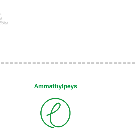
a
ia
jöitä.
n
Ammattiylpeys