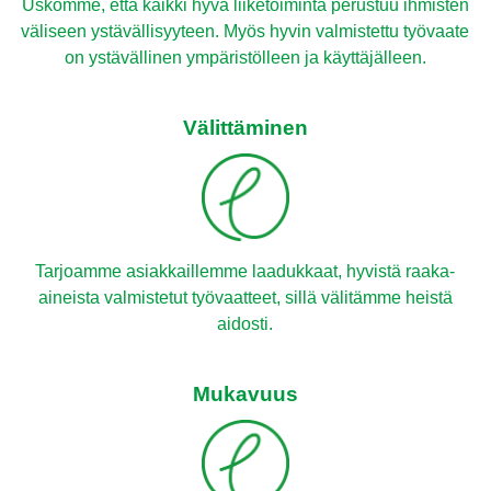
Uskomme, että kaikki hyvä liiketoiminta perustuu ihmisten
väliseen ystävällisyyteen. Myös hyvin valmistettu työvaate
on ystävällinen ympäristölleen ja käyttäjälleen.
Välittäminen
Tarjoamme asiakkaillemme laadukkaat, hyvistä raaka-
aineista valmistetut työvaatteet, sillä välitämme heistä
aidosti.
Mukavuus