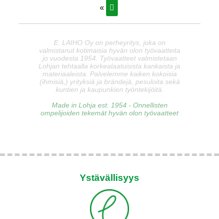
«
E. LAIHO Oy on perheyritys, joka on
valmistanut kotimaisia hyvän olon työvaatteita
jo vuodesta 1954. Työvaatteet valmistetaan
Lohjan tehtaalla korkealaatuisista kankaista ja
materiaaleista. Palvelemme kaiken kokoisia
(ihmisiä,) yrityksiä ja brändejä, pesuloita sekä
kuntien ja kaupunkien työntekijöitä.
Made in Lohja est. 1954 - Onnellisten
ompelijoiden tekemät hyvän olon työvaatteet
Ystävällisyys